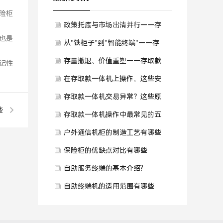
险柜
政策托底与市场出清并行——存
也是
取款一体机的未来五年
从"铁柜子"到"智能终端"——存
取款一体机的四大进化方向
存量撤退、价值重塑——存取款
记性
一体机行业正经历一场静默的革
在存取款一体机上操作，这些安
命
全细节一定要注意
存取款一体机交易异常？这些原
些
因你要知道
存取款一体机操作中最常见的五
个问题，遇到别慌
户外通信机柜的制造工艺有哪些
保险柜的优缺点对比有哪些
自助服务终端的基本介绍?
自助终端机的适用范围有哪些