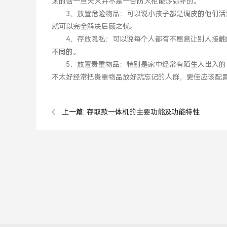
则的话一旦失火并不是一台防火柜能够弥补的。
3、放置危险物品：可以说小孩子都是调皮的他们活泼
就可以完全解决后顾之忧。
4、存放隐私：可以说每个人都有不愿意让别人接触的
不同的。
5、放置贵重物品：特别是家中经常有陌生人出入的，
不太好经常把贵重物品放好就忘记的人群，更佳应该配
上一篇:
存取款一体机的主要功能及功能特性