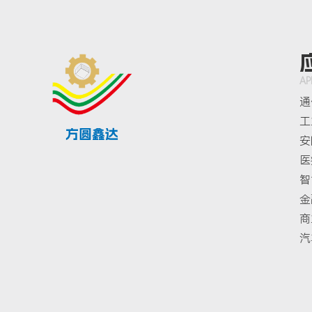
AP
通
工
方圆鑫达
安
医
智
金
商
汽