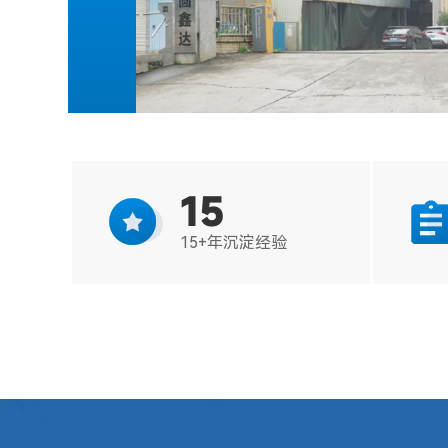
15

15+年沉淀经验