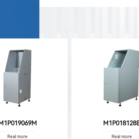
M1P018128B
M1P018024