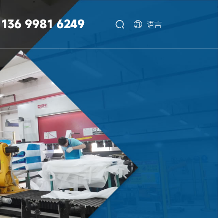
136 9981 6249


语言