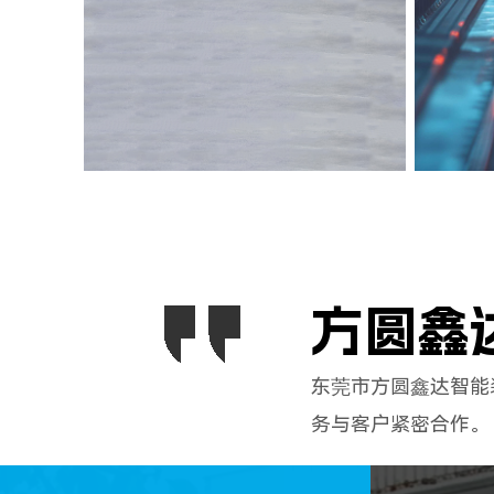
方圆鑫
东莞市方圆鑫达智能
务与客户紧密合作。