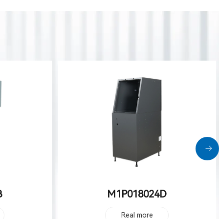
D
ATM机fyxt-003