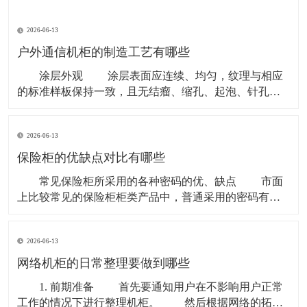
2026-06-13
户外通信机柜的制造工艺有哪些
涂层外观 涂层表面应连续、均匀，纹理与相应
的标准样板保持一致，且无结瘤、缩孔、起泡、针孔、
开裂、剥落、粉化、颗粒、流挂、露底、夹杂脏物等缺
陷。 对于无喷涂处理的机柜，外表面的光泽和纹理
2026-06-13
应均匀美观。 涂层附着力 户外通信机柜表面的
涂层经附着力试验后，满足GB
保险柜的优缺点对比有哪些
常见保险柜所采用的各种密码的优、缺点 市面
上比较常见的保险柜柜类产品中，普通采用的密码有：
机械类、电子类、刷卡式、指纹类以及遥控密码箱等
等，而采用较多的还是前面的几种类型，下面就不同的
2026-06-13
密码类型分析其优缺点： 1、机械密码比较稳定、耐
用，而且不需要电源。但是操作方法学起来比较慢、
网络机柜的日常整理要做到哪些
1. 前期准备 首先要通知用户在不影响用户正常
工作的情况下进行整理机柜。 然后根据网络的拓扑