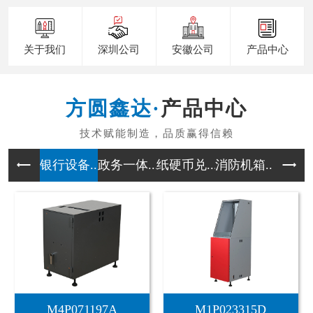
关于我们
深圳公司
安徽公司
产品中心
产品中心
银行设备...
政务一体...
纸硬币兑...
消防机箱...
户外通迅
FYX-027
FYX-020