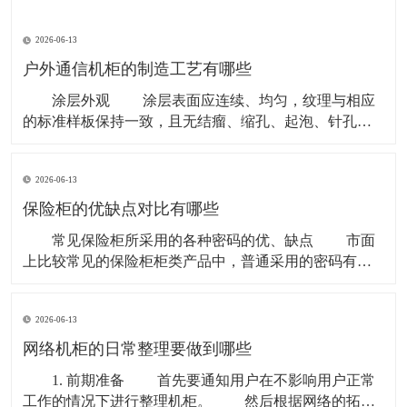
2026-06-13
户外通信机柜的制造工艺有哪些
涂层外观 涂层表面应连续、均匀，纹理与相应
的标准样板保持一致，且无结瘤、缩孔、起泡、针孔、
开裂、剥落、粉化、颗粒、流挂、露底、夹杂脏物等缺
陷。 对于无喷涂处理的机柜，外表面的光泽和纹理
2026-06-13
应均匀美观。 涂层附着力 户外通信机柜表面的
涂层经附着力试验后，满足GB
保险柜的优缺点对比有哪些
常见保险柜所采用的各种密码的优、缺点 市面
上比较常见的保险柜柜类产品中，普通采用的密码有：
机械类、电子类、刷卡式、指纹类以及遥控密码箱等
等，而采用较多的还是前面的几种类型，下面就不同的
2026-06-13
密码类型分析其优缺点： 1、机械密码比较稳定、耐
用，而且不需要电源。但是操作方法学起来比较慢、
网络机柜的日常整理要做到哪些
1. 前期准备 首先要通知用户在不影响用户正常
工作的情况下进行整理机柜。 然后根据网络的拓扑