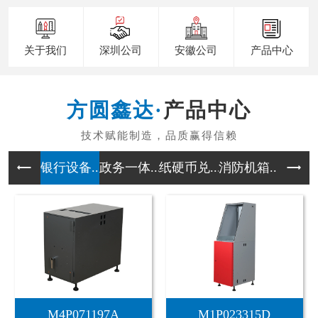
关于我们
深圳公司
安徽公司
产品中心
产品中心
银行设备...
政务一体...
纸硬币兑...
消防机箱...
户外通迅
FYX-027
FYX-020